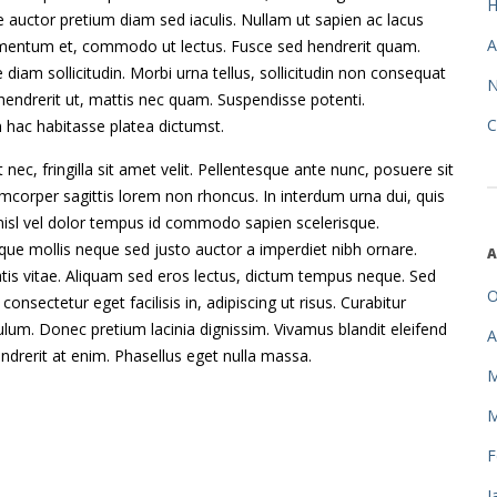
ce auctor pretium diam sed iaculis. Nullam ut sapien ac lacus
A
fermentum et, commodo ut lectus. Fusce sed hendrerit quam.
 diam sollicitudin. Morbi urna tellus, sollicitudin non consequat
 hendrerit ut, mattis nec quam. Suspendisse potenti.
C
n hac habitasse platea dictumst.
 nec, fringilla sit amet velit. Pellentesque ante nunc, posuere sit
mcorper sagittis lorem non rhoncus. In interdum urna dui, quis
 nisl vel dolor tempus id commodo sapien scelerisque.
isque mollis neque sed justo auctor a imperdiet nibh ornare.
A
is vitae. Aliquam sed eros lectus, dictum tempus neque. Sed
O
nsectetur eget facilisis in, adipiscing ut risus. Curabitur
bulum. Donec pretium lacinia dignissim. Vivamus blandit eleifend
A
hendrerit at enim. Phasellus eget nulla massa.
M
M
F
J