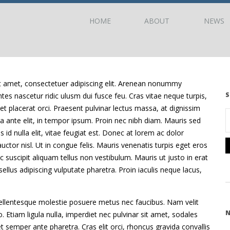
HOME
ABOUT
NEWS
t amet, consectetuer adipiscing elit. Arenean nonummy
S
es nascetur ridic ulusm dui fusce feu. Cras vitae neque turpis,
 et placerat orci. Praesent pulvinar lectus massa, at dignissim
 ante elit, in tempor ipsum. Proin nec nibh diam. Mauris sed
s id nulla elit, vitae feugiat est. Donec at lorem ac dolor
auctor nisl. Ut in congue felis. Mauris venenatis turpis eget eros
 suscipit aliquam tellus non vestibulum. Mauris ut justo in erat
ellus adipiscing vulputate pharetra. Proin iaculis neque lacus,
Pellentesque molestie posuere metus nec faucibus. Nam velit
N
Etiam ligula nulla, imperdiet nec pulvinar sit amet, sodales
 semper ante pharetra. Cras elit orci, rhoncus gravida convallis