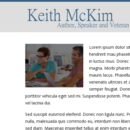
Lorem ipsum dolor si
hendrerit mau phaselnt
in luctus risus. Donec
magna. Morbi pharetra
mauris lacus. Phasellu
venenatis ultricies et 
semper feugiat. Donec
porttitor vehicula eget sed mi. Suspendisse potenti. Phas
vel lacinia dui.
Sed suscipit euismod eleifend. Donec non ligula nunc. 
nulla, malesuada quis commodo eu, interdum non libero. 
sed diam. Maecenas imperdiet tellus at enim interdum et